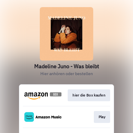
Madeline Juno - Was bleibt
Hier anhören oder bestellen
hier die Box kaufen
Play